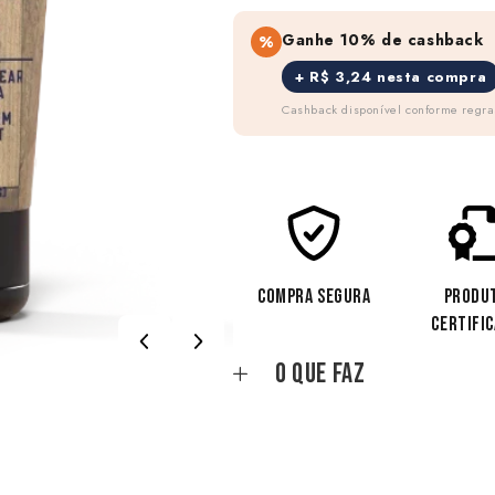
Ganhe 10% de cashback
%
+ R$ 3,24 nesta compra
Cashback disponível conforme regr
COMPRA SEGURA
PRODU
CERTIFI
O que faz