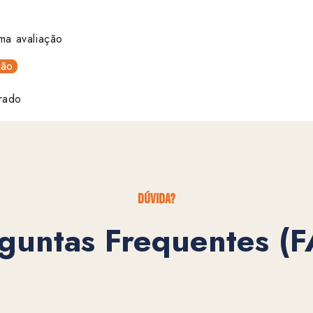
ma avaliação
ção
rado
dúvida?
guntas Frequentes (