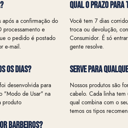
A?
QUAL O PRAZO PARA 
s após a confirmação do
Você tem 7 dias corridos
O processamento e
troca ou devolução, co
 que o pedido é postado
Consumidor. É só entrar
r e-mail.
gente resolve.
s os dias?
Serve para qualque
foi desenvolvida para
Nossos produtos são for
a o "Modo de Usar" na
cabelo. Cada linha tem
a produto
qual combina com o seu
temos os tipos recome
por barbeiros?