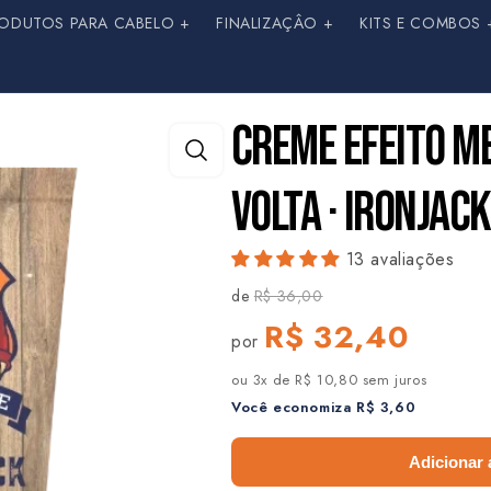
ODUTOS PARA CABELO +
FINALIZAÇÂO +
KITS E COMBOS 
CREME EFEITO M
VOLTA · IRONJAC
13 avaliações
de
R$ 36,00
R$ 32,40
por
ou 3x de R$ 10,80 sem juros
Você economiza R$ 3,60
Adicionar 