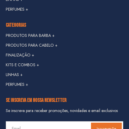
KIT VIAGEM
PERFUMES +
LINHA DANGER +
COMBOS
LINHA HIPSTER +
CATEGORIAS
LINHA JUNGLE +
PRODUTOS PARA BARBA +
LINHA DON FORTE +
PRODUTOS PARA CABELO +
LINHA GASOLINE +
FINALIZAÇÂO +
KITS E COMBOS +
LINHA IRON JACK +
LINHAS +
KIT VIAGEM
LINHA MEN CARE +
PERFUMES +
LINHA DANGER +
COMBOS
LINHA CUSTOM +
LINHA HIPSTER +
LINHA XEQUE MATE +
SE INSCREVA EM NOSSA NEWSLETTER
LINHA JUNGLE +
Se inscreva para receber promoções, novidades e email exclusivos
LINHA DON FORTE +
Inscrever-Se