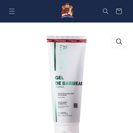
Pular
para o
Carrinho
conteúdo