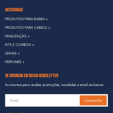
CATEGORIAS
PRODUTOS PARA BARBA +
PRODUTOS PARA CABELO +
FINALIZAÇÂO +
KITS E COMBOS +
LINHAS +
KIT VIAGEM
PERFUMES +
LINHA DANGER +
COMBOS
LINHA HIPSTER +
SE INSCREVA EM NOSSA NEWSLETTER
LINHA JUNGLE +
Se inscreva para receber promoções, novidades e email exclusivos
LINHA DON FORTE +
Inscrever-Se
LINHA GASOLINE +
LINHA IRON JACK +