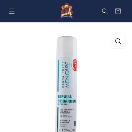
Pular
para o
Carrinho
conteúdo