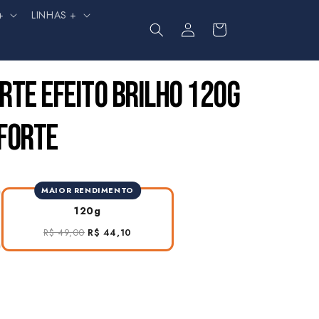
+
LINHAS +
Fazer
Carrinho
login
RTE EFEITO BRILHO 120G
 FORTE
MAIOR RENDIMENTO
120g
R$ 49,00
R$ 44,10