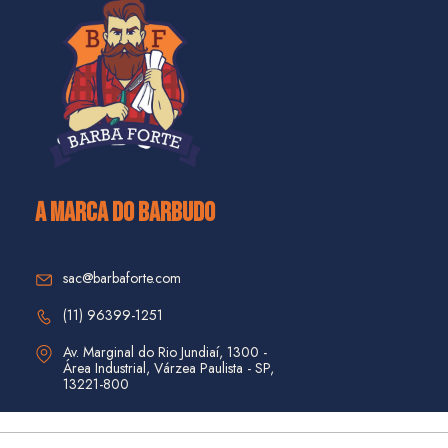
A MARCA DO BARBUDO
sac@barbaforte.com
(11) 96399-1251
Av. Marginal do Rio Jundiaí, 1300 - 
Área Industrial, Várzea Paulista - SP, 
13221-800