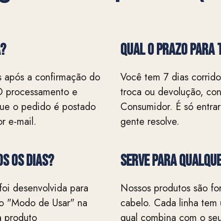
A?
QUAL O PRAZO PARA 
s após a confirmação do
Você tem 7 dias corridos
O processamento e
troca ou devolução, co
 que o pedido é postado
Consumidor. É só entrar
r e-mail.
gente resolve.
s os dias?
Serve para qualque
foi desenvolvida para
Nossos produtos são for
a o "Modo de Usar" na
cabelo. Cada linha tem
a produto
qual combina com o seu