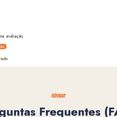
ma avaliação
ção
rado
dúvida?
guntas Frequentes (