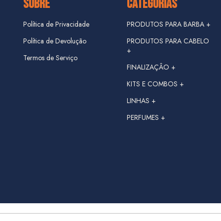
SOBRE
CATEGORIAS
Política de Privacidade
PRODUTOS PARA BARBA +
Política de Devolução
PRODUTOS PARA CABELO
+
Termos de Serviço
FINALIZAÇÂO +
KITS E COMBOS +
LINHAS +
KIT VIAGEM
PERFUMES +
LINHA DANGER +
COMBOS
LINHA HIPSTER +
LINHA JUNGLE +
LINHA DON FORTE +
LINHA GASOLINE +
LINHA IRON JACK +