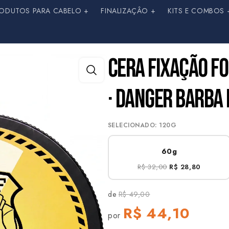
ODUTOS PARA CABELO +
FINALIZAÇÂO +
KITS E COMBOS 
CERA FIXAÇÃO FO
· DANGER BARBA
SELECIONADO: 120G
60g
R$ 32,00
R$ 28,80
de
R$ 49,00
R$ 44,10
por