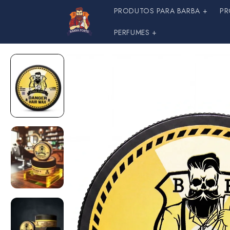
Pular
PRODUTOS PARA BARBA +
PR
para o
conteúdo
PERFUMES +