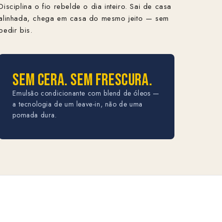
Disciplina o fio rebelde o dia inteiro. Sai de casa
alinhada, chega em casa do mesmo jeito — sem
pedir bis.
SEM CERA. SEM FRESCURA.
Emulsão condicionante com blend de óleos —
a tecnologia de um leave-in, não de uma
pomada dura.