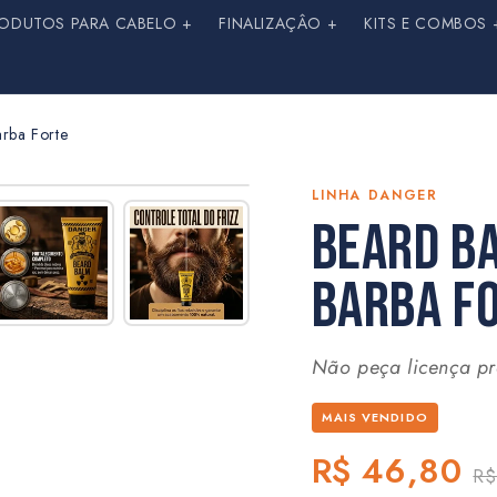
ODUTOS PARA CABELO +
FINALIZAÇÂO +
KITS E COMBOS 
rba Forte
LINHA DANGER
BEARD BA
BARBA F
Não peça licença pr
MAIS VENDIDO
R$ 46,80
R$