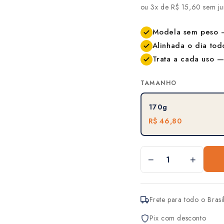
ou 3x de R$ 15,60 sem ju
Modela sem peso —
Alinhada o dia tod
Trata a cada uso —
TAMANHO
170g
R$ 46,80
−
+
Frete para todo o Brasi
Pix com desconto