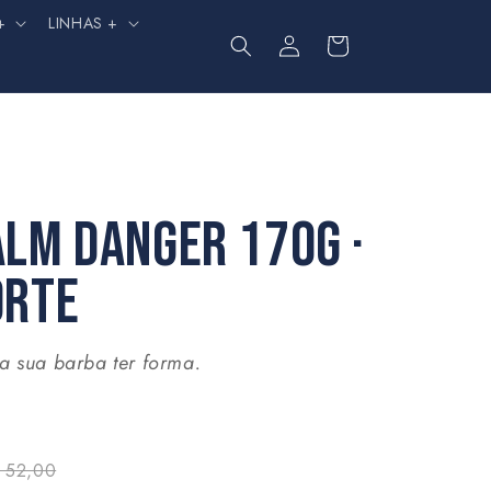
+
LINHAS +
Fazer
Carrinho
login
LM DANGER 170G ·
ORTE
a sua barba ter forma.
 52,00