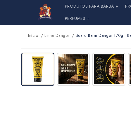
Pular
PRODUTOS PARA BARBA +
PR
para o
conteúdo
PERFUMES +
Início
/
Linha Danger
/
Beard Balm Danger 170g · Ba
DANGER