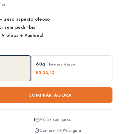
ros
 zero aspecto oleoso
o, sem pedir bis
 9 óleos + Pantenol
60g
· leve pra viagem
R$ 35,10
COMPRAR AGORA
l
Até 3x sem juros
Compra 100% segura