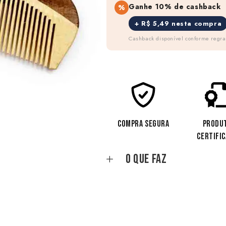
Ganhe 10% de cashback
%
+ R$ 5,49 nesta compra
Cashback disponível conforme regr
COMPRA SEGURA
PRODU
CERTIFI
O que faz