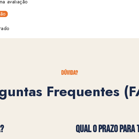
ma avaliação
ção
rado
dúvida?
guntas Frequentes (
A?
QUAL O PRAZO PARA 