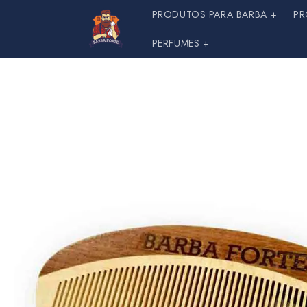
Pular
PRODUTOS PARA BARBA +
PR
para o
conteúdo
PERFUMES +