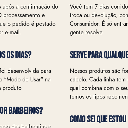
s após a confirmação do
Você tem 7 dias corridos
O processamento e
troca ou devolução, co
 que o pedido é postado
Consumidor. É só entrar
r e-mail.
gente resolve.
s os dias?
Serve para qualque
foi desenvolvida para
Nossos produtos são for
a o "Modo de Usar" na
cabelo. Cada linha tem
a produto
qual combina com o seu
temos os tipos recome
por barbeiros?
Como sei que estou
erso das barbearias e