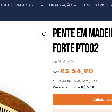
ODUTOS PARA CABELO +
FINALIZAÇÂO +
KITS E COMBOS 
PENTE EM MADEI
FORTE PT002
de
R$ 61,00
R$ 54,90
por
ou 3x de R$ 18,30 sem juros
Você economiza R$ 6,10
Adicionar 