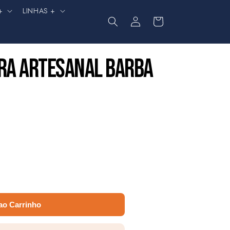
+
LINHAS +
Fazer
Carrinho
login
RA ARTESANAL BARBA
ao Carrinho