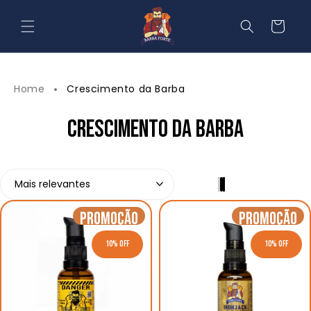
Pular
para o
Carrinho
conteúdo
Home
Crescimento da Barba
CRESCIMENTO DA BARBA
Promoção
Promoção
10% OFF
10% OFF