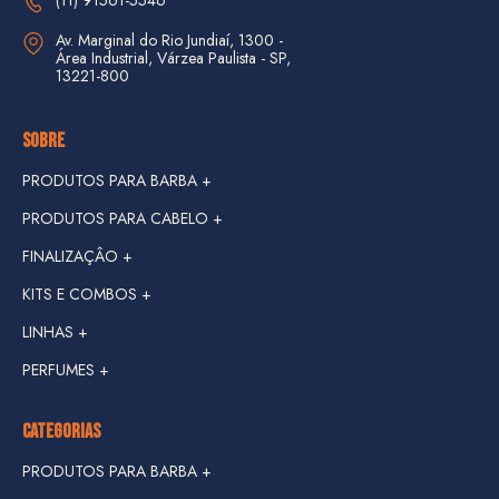
(11) 91561-5546
Av. Marginal do Rio Jundiaí, 1300 - 
Área Industrial, Várzea Paulista - SP, 
13221-800
SOBRE
PRODUTOS PARA BARBA +
PRODUTOS PARA CABELO +
FINALIZAÇÂO +
KITS E COMBOS +
LINHAS +
KIT VIAGEM
PERFUMES +
LINHA DANGER +
COMBOS
LINHA HIPSTER +
CATEGORIAS
LINHA JUNGLE +
PRODUTOS PARA BARBA +