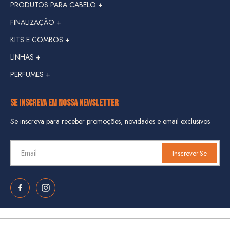
LINHA DON FORTE +
PRODUTOS PARA CABELO +
LINHA GASOLINE +
FINALIZAÇÂO +
KITS E COMBOS +
LINHA IRON JACK +
LINHAS +
KIT VIAGEM
LINHA MEN CARE +
PERFUMES +
LINHA DANGER +
COMBOS
LINHA CUSTOM +
LINHA HIPSTER +
LINHA XEQUE MATE +
SE INSCREVA EM NOSSA NEWSLETTER
LINHA JUNGLE +
Se inscreva para receber promoções, novidades e email exclusivos
LINHA DON FORTE +
Inscrever-Se
LINHA GASOLINE +
LINHA IRON JACK +
LINHA MEN CARE +
LINHA CUSTOM +