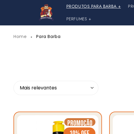
Pular
PRODUTOS PARA BARBA +
PR
para o
conteúdo
PERFUMES +
Home
Para Barba
Promoção
10% OFF