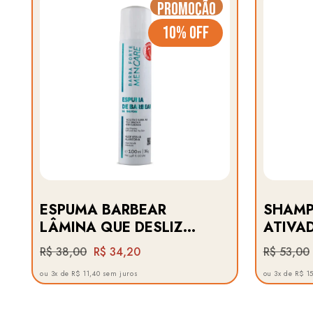
Promoção
10% OFF
ESPUMA BARBEAR
SHAMP
LÂMINA QUE DESLIZA
ATIVA
· MEN CARE BARBA
OLEOS
R$ 38,00
R$ 34,20
R$ 53,00
FORTE
CABEL
ou 3x de R$ 11,40 sem juros
ou 3x de R$ 1
CUSTO
FORTE