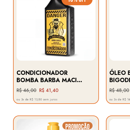
CONDICIONADOR
ÓLEO 
BOMBA BARBA MACIA
BIGOD
· DANGER BARBA
IRONJ
R$ 46,00
R$ 41,40
R$ 48,00
FORTE
FORTE
ou 3x de R$ 13,80 sem juros
ou 3x de R$ 1
Promoção