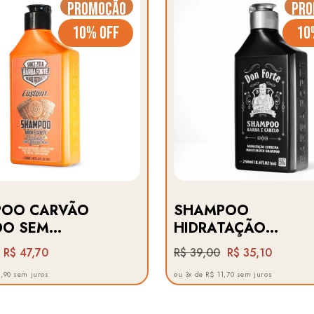
Promoção
Pro
10% OFF
10
OO CARVÃO
SHAMPOO
DO SEM
HIDRATAÇÃO
IDADE PARA
EXTREMA · DON
R$ 47,70
R$ 39,00
R$ 35,10
OS MISTOS ·
FORTE BARBA FORT
5,90 sem juros
ou 3x de R$ 11,70 sem juros
M BARBA