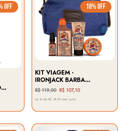
% OFF
10% OFF
KIT VIAGEM ·
IRONJACK BARBA
FORTE
O
R$ 119,00
R$ 107,10
ou 3x de R$ 35,70 sem juros