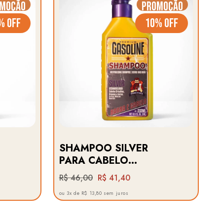
moção
Promoção
% OFF
10% OFF
SHAMPOO SILVER
PARA CABELO
GRISALHO E BRANCO ·
R$ 46,00
R$ 41,40
E
GASOLINE BARBA
ou 3x de R$ 13,80 sem juros
FORTE