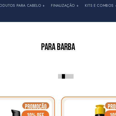
ODUTOS PARA CABELO +
FINALIZAÇÂO +
KITS E COMBOS 
PARA BARBA
Promoção
Pro
10% OFF
10