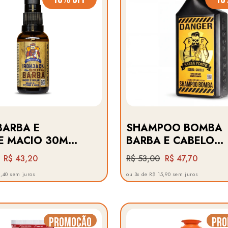
BARBA E
SHAMPOO BOMBA
E MACIO 30ML ·
BARBA E CABELO
ACK BARBA
FORTES · DANGER
R$ 43,20
R$ 53,00
R$ 47,70
BARBA FORTE
4,40 sem juros
ou 3x de R$ 15,90 sem juros
Promoção
Pro