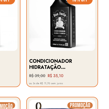
CONDICIONADOR
HIDRATAÇÃO
EXTREMA · DON
R$ 39,00
R$ 35,10
FORTE BARBA FORTE
ou 3x de R$ 11,70 sem juros
Promoção
moção