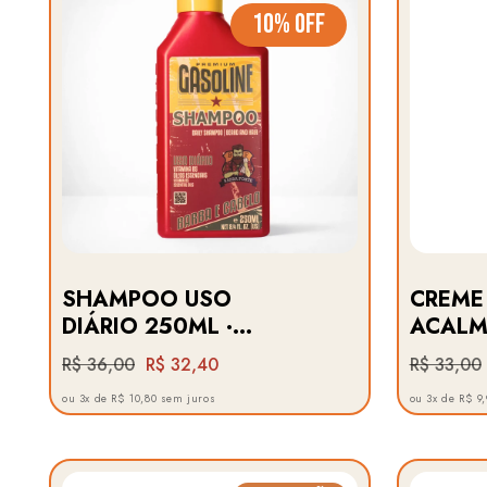
10% OFF
SHAMPOO USO
CREME
DIÁRIO 250ML ·
ACALMA
GASOLINE BARBA
MEN C
R$ 36,00
R$ 32,40
R$ 33,00
FORTE
FORTE
ou 3x de R$ 10,80 sem juros
ou 3x de R$ 9