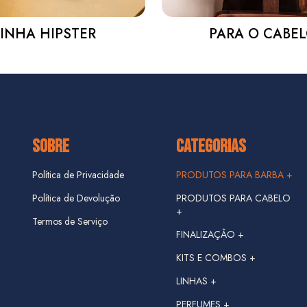
LINHA HIPSTER
PARA O CABE
SOBRE
CATEGORIAS
Política de Privacidade
PRODUTOS PARA BARBA +
Política de Devolução
PRODUTOS PARA CABELO
+
Termos de Serviço
FINALIZAÇÂO +
KITS E COMBOS +
LINHAS +
KIT VIAGEM
PERFUMES +