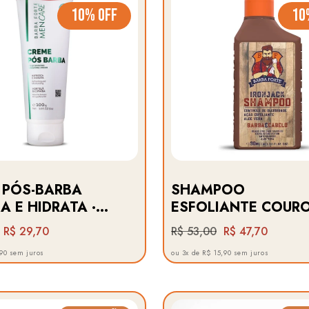
10% OFF
10
 PÓS-BARBA
SHAMPOO
 E HIDRATA ·
ESFOLIANTE COUR
ARE BARBA
LIMPO · IRONJACK
R$ 29,70
R$ 53,00
R$ 47,70
BARBA FORTE
,90 sem juros
ou 3x de R$ 15,90 sem juros