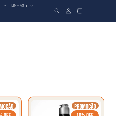
+
LINHAS +
Fazer
Carrinho
login
moção
Promoção
% OFF
10% OFF