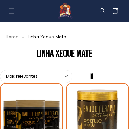
Pular
para o
Carrinho
conteúdo
Home
Linha Xeque Mate
LINHA XEQUE MATE