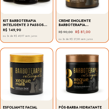
KIT BARBOTERAPIA
CREME EMOLIENTE
INTELIGENTE 3 PASSOS
BARBOTERAPIA
XEQUE MATE BARBA FORTE
INTELIGENTE XEQUE MATE
R$ 149,90
R$ 81,00
R$ 90,00
BARBA FORTE - PASSO 2 -
ou 3x de R$ 49,97 sem juros
500G
ou 3x de R$ 27,00 sem juros
ESFOLIANTE FACIAL
PÓS-BARBA HIDRATANTE